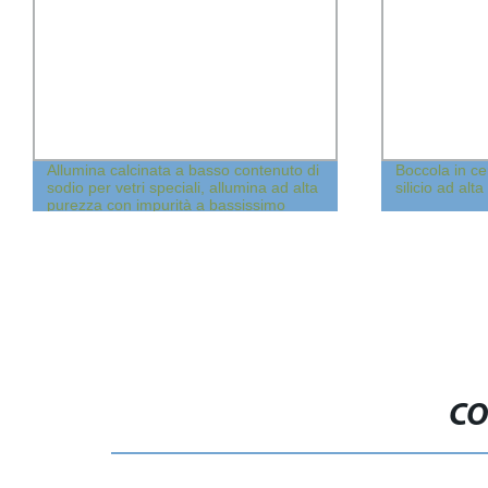
Allumina calcinata a basso contenuto di
Boccola in ce
sodio per vetri speciali, allumina ad alta
silicio ad alt
purezza con impurità a bassissimo
contenuto.
CO