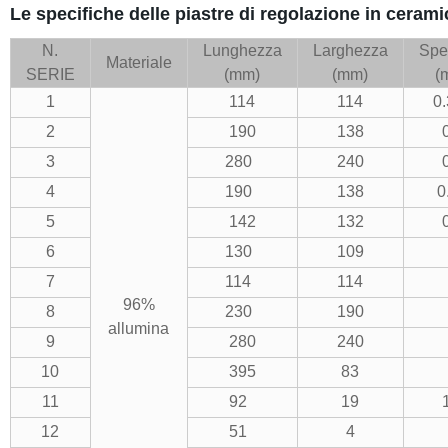
Le specifiche delle piastre di regolazione in cerami
N.
Lunghezza
Larghezza
Spe
Materiale
SERIE
(mm)
(mm)
(
1
114
114
0
2
190
138
3
280
240
4
190
138
0
5
142
132
6
130
109
7
114
114
96%
8
230
190
allumina
9
280
240
10
395
83
11
92
19
12
51
4